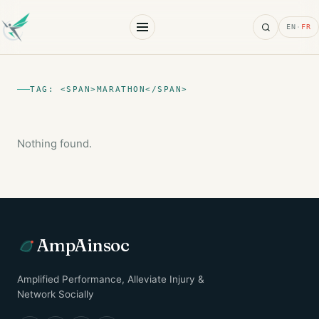
Search
EN
·
FR
TAG: <SPAN>MARATHON</SPAN>
Nothing found.
AmpAinsoc
Amplified Performance, Alleviate Injury &
Network Socially