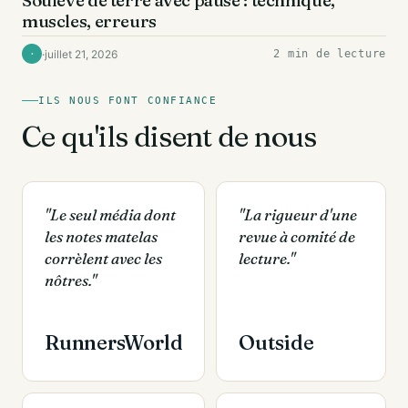
Soulevé de terre avec pause : technique,
muscles, erreurs
·
juillet 21, 2026
2 min de lecture
·
ILS NOUS FONT CONFIANCE
Ce qu'ils disent de nous
"Le seul média dont
"La rigueur d'une
les notes matelas
revue à comité de
corrèlent avec les
lecture."
nôtres."
RunnersWorld
Outside