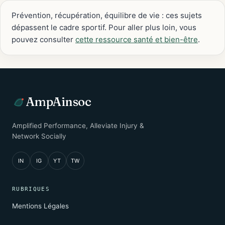
Prévention, récupération, équilibre de vie : ces sujets
dépassent le cadre sportif. Pour aller plus loin, vous
pouvez consulter
cette ressource santé et bien-être
.
AmpAinsoc
Amplified Performance, Alleviate Injury &
Network Socially
IN
IG
YT
TW
RUBRIQUES
Mentions Légales