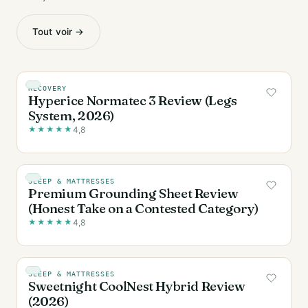
Tout voir →
RECOVERY
Hyperice Normatec 3 Review (Legs
System, 2026)
★
★
★
★
★
4,8
SLEEP & MATTRESSES
Premium Grounding Sheet Review
(Honest Take on a Contested Category)
★
★
★
★
★
4,8
SLEEP & MATTRESSES
Sweetnight CoolNest Hybrid Review
(2026)