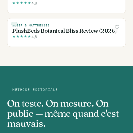
★
★
★
★
★
4,8
SLEEP & MATTRESSES
PlushBeds Botanical Bliss Review (2026)
★
★
★
★
★
4,8
MÉTHODE ÉDITORIALE
On teste. On mesure. On
publie — même quand c'est
mauvais.