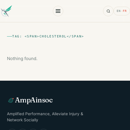
Search
EN
·
FR
TAG: <SPAN>CHOLESTEROL</SPAN>
Nothing found.
AmpAinsoc
Amplified Performance, Alleviate Injury &
Network Socially