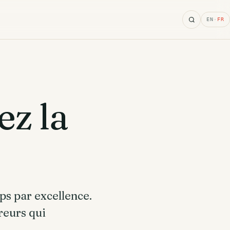
Search
EN
·
FR
ez la
ceps par excellence.
reurs qui