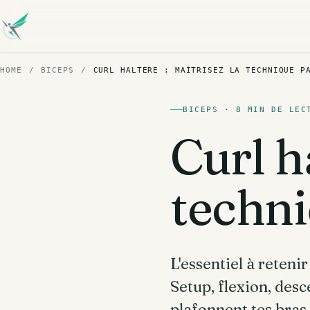
HOME
/
BICEPS
/
CURL HALTÈRE : MAÎTRISEZ LA TECHNIQUE P
BICEPS · 8 MIN DE LEC
Curl h
techni
L'essentiel à retenir
Setup, flexion, desc
plafonnent tes bras.