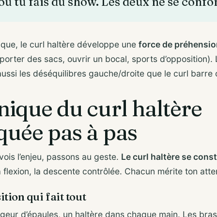
ou tu fais du show. Les deux ne se confo
ique, le curl haltère développe une
force de préhension
orter des sacs, ouvrir un bocal, sports d’opposition). L’
aussi les déséquilibres gauche/droite que le curl barre
nique du curl haltère
quée pas à pas
vois l’enjeu, passons au geste.
Le curl haltère se const
a flexion, la descente contrôlée. Chacun mérite ton atten
sition qui fait tout
rgeur d’épaules, un haltère dans chaque main. Les bra