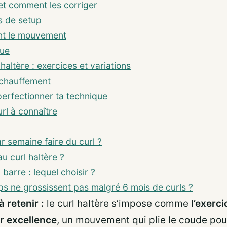
et comment les corriger
s de setup
nt le mouvement
gue
haltère : exercices et variations
échauffement
 perfectionner ta technique
rl à connaître
r semaine faire du curl ?
au curl haltère ?
 barre : lequel choisir ?
s ne grossissent pas malgré 6 mois de curls ?
à retenir :
le curl haltère s’impose comme
l’exerci
r excellence
, un mouvement qui plie le coude po