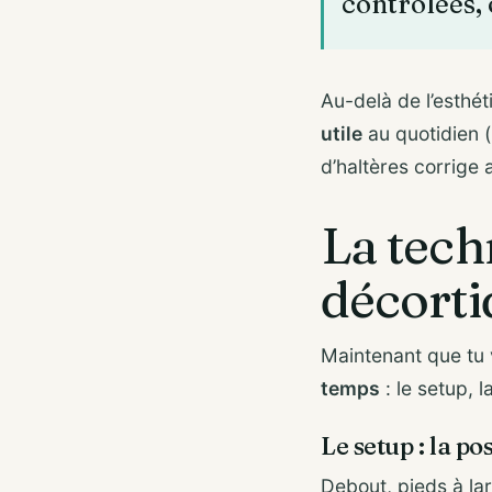
contrôlées, 
Au-delà de l’esthét
utile
au quotidien (p
d’haltères corrige 
La tech
décorti
Maintenant que tu 
temps
: le setup, l
Le setup : la po
Debout, pieds à la