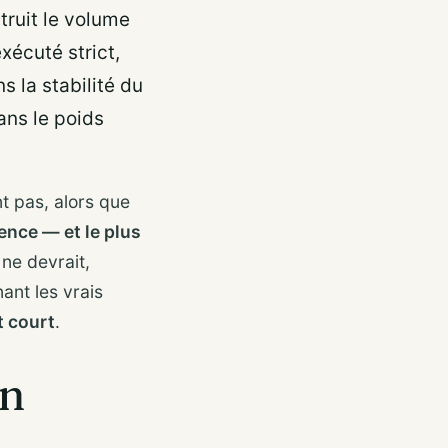
struit le volume
xécuté strict,
s la stabilité du
ans le poids
nt pas, alors que
rence — et le plus
 ne devrait,
ant les vrais
t court
.
un