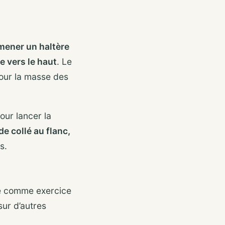
amener un haltère
e vers le haut
. Le
pour la masse des
pour lancer la
e collé au flanc,
s.
ble comme exercice
sur d’autres