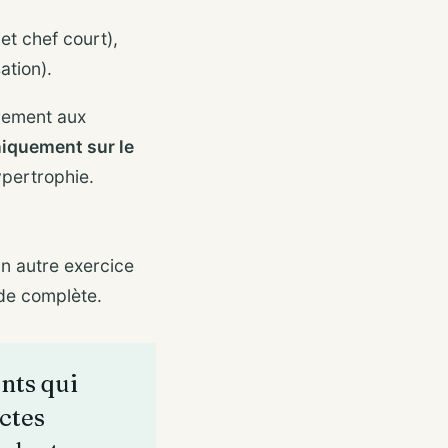
et chef court),
ation).
irement aux
iquement sur le
ypertrophie.
n autre exercice
ude complète.
ants qui
ictes