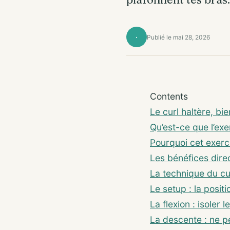
·
Publié le mai 28, 2026
Contents
Le curl haltère, bi
Qu’est-ce que l’exe
Pourquoi cet exerci
Les bénéfices dire
La technique du cu
Le setup : la positio
La flexion : isoler 
La descente : ne p