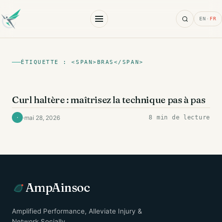
Search
EN
·
FR
ÉTIQUETTE : <SPAN>BRAS</SPAN>
BICEPS
Curl haltère : maîtrisez la technique pas à pas
·
mai 28, 2026
8 min de lecture
·
AmpAinsoc
Amplified Performance, Alleviate Injury &
Network Socially