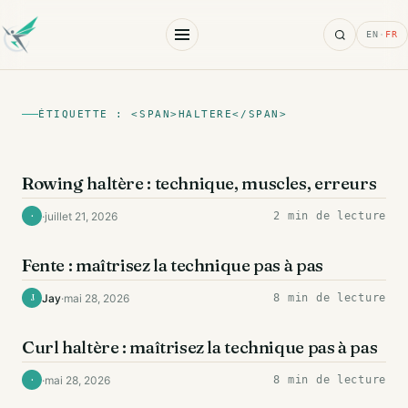
Search
EN
·
FR
ÉTIQUETTE : <SPAN>HALTERE</SPAN>
DOS
Rowing haltère : technique, muscles, erreurs
·
juillet 21, 2026
2 min de lecture
·
EXERCICES
Fente : maîtrisez la technique pas à pas
Jay
·
mai 28, 2026
8 min de lecture
J
BICEPS
Curl haltère : maîtrisez la technique pas à pas
·
mai 28, 2026
8 min de lecture
·