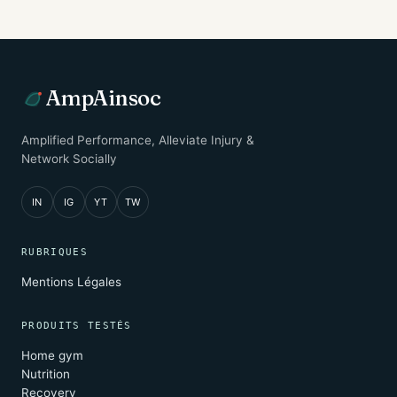
AmpAinsoc
Amplified Performance, Alleviate Injury &
Network Socially
IN
IG
YT
TW
RUBRIQUES
Mentions Légales
PRODUITS TESTÉS
Home gym
Nutrition
Recovery