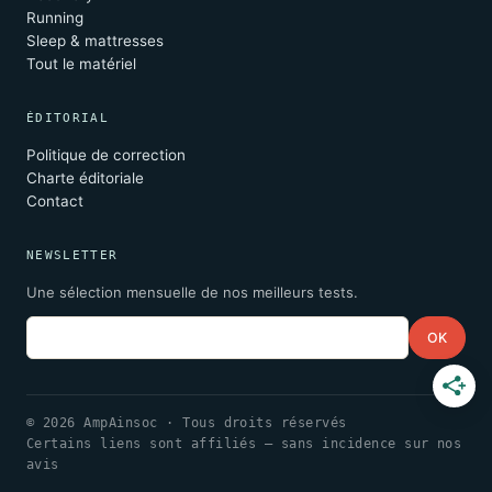
Running
Sleep & mattresses
Tout le matériel
ÉDITORIAL
Politique de correction
Charte éditoriale
Contact
NEWSLETTER
Une sélection mensuelle de nos meilleurs tests.
Email
OK
© 2026 AmpAinsoc · Tous droits réservés
Certains liens sont affiliés — sans incidence sur nos
avis