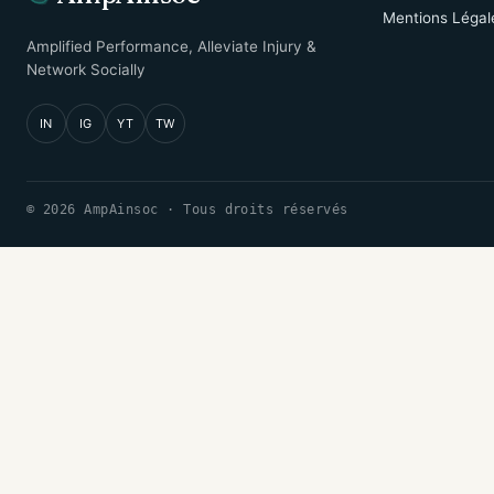
Mentions Légal
Amplified Performance, Alleviate Injury &
Network Socially
IN
IG
YT
TW
© 2026 AmpAinsoc · Tous droits réservés