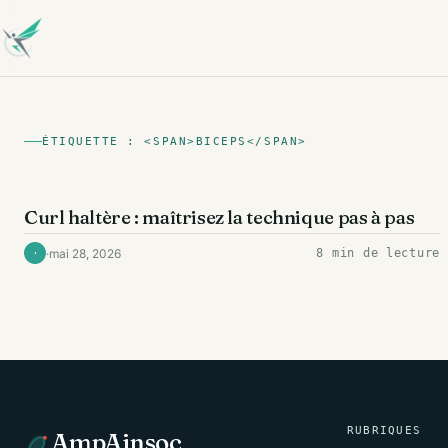
ÉTIQUETTE : <SPAN>BICEPS</SPAN>
BICEPS
Curl haltère : maîtrisez la technique pas à pas
·
mai 28, 2026
8 min de lecture
·
RUBRIQUES
AmpAinsoc