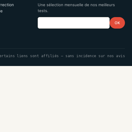
rrection
Une sélection mensuelle de nos meilleurs
tests.
le
Email
OK
ertains liens sont affiliés — sans incidence sur nos avis