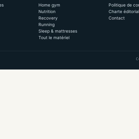
es
Home gym
Politique de co
Nutrition
Charte éditoria
Recovery
Contact
Running
Sleep & mattresses
Tout le matériel
C