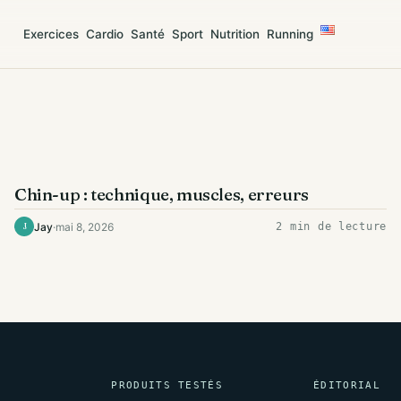
Exercices
Cardio
Santé
Sport
Nutrition
Running
DOS
Chin-up : technique, muscles, erreurs
Jay
·
mai 8, 2026
2 min de lecture
J
PRODUITS TESTÉS
ÉDITORIAL