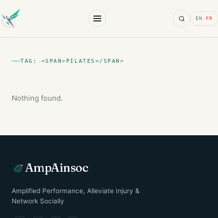
Search
EN
·
FR
TAG: <SPAN>PILATES</SPAN>
Nothing found.
AmpAinsoc
Amplified Performance, Alleviate Injury &
Network Socially