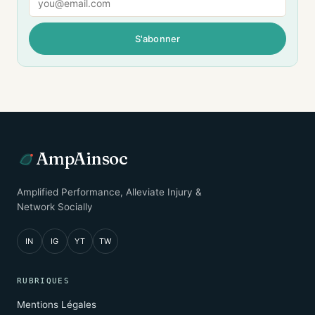
S'abonner
AmpAinsoc
Amplified Performance, Alleviate Injury &
Network Socially
IN
IG
YT
TW
RUBRIQUES
Mentions Légales