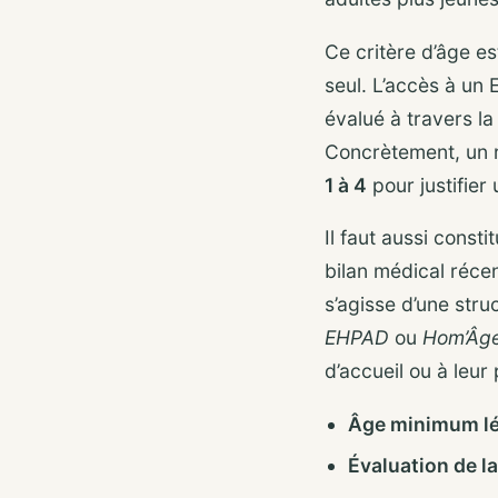
Ce critère d’âge est
seul. L’accès à un
évalué à travers l
Concrètement, un 
1 à 4
pour justifier
Il faut aussi consti
bilan médical récen
s’agisse d’une str
EHPAD
ou
Hom’Âg
d’accueil ou à leur
Âge minimum lé
Évaluation de l