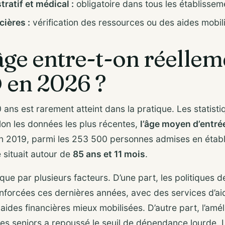
ratif et médical :
obligatoire dans tous les établissem
cières :
vérification des ressources ou des aides mobil
âge entre-t-on réellem
en 2026 ?
0 ans est rarement atteint dans la pratique. Les statist
elon les données les plus récentes,
l’âge moyen d’entr
En 2019, parmi les 253 500 personnes admises en établ
 situait autour de
85 ans et 11 mois
.
lique par plusieurs facteurs. D’une part, les politiques d
enforcées ces dernières années, avec des services d’ai
ides financières mieux mobilisées. D’autre part, l’amél
 des seniors a repoussé le seuil de dépendance lourde.