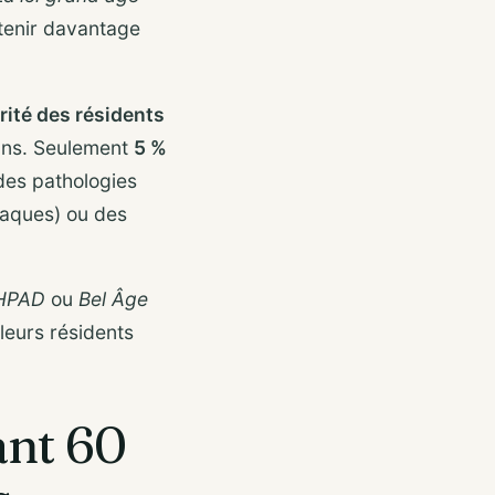
utenir davantage
rité des résidents
 ans. Seulement
5 %
des pathologies
laques) ou des
EHPAD
ou
Bel Âge
leurs résidents
ant 60