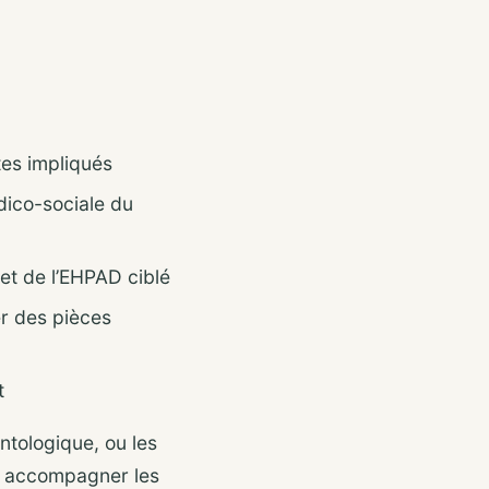
tes impliqués
dico-sociale du
t de l’EHPAD ciblé
r des pièces
t
ontologique, ou les
t accompagner les