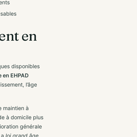
ents
isables
ent en
iques disponibles
ée en EHPAD
issement, l’âge
e maintien à
de à domicile plus
ioration générale
 La
loi grand âge