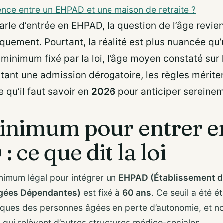
rence entre un EHPAD et une maison de retraite ?
rle d’entrée en EHPAD, la question de l’âge revie
quement. Pourtant, la réalité est plus nuancée qu’
e minimum fixé par la loi, l’âge moyen constaté sur l
tant une admission dérogatoire, les règles mériten
ce qu’il faut savoir en
2026
pour anticiper sereinem
inimum pour entrer e
 ce que dit la loi
inimum légal pour intégrer un
EHPAD (Établissement 
gées Dépendantes)
est fixé à
60 ans
. Ce seuil a été é
iques des personnes âgées en perte d’autonomie, et n
 qui relèvent d’autres structures médico-sociales.