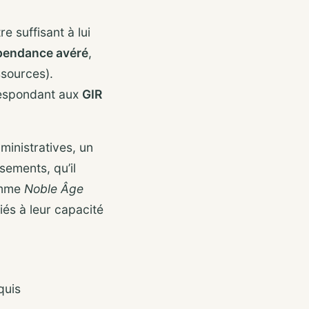
e suffisant à lui
pendance avéré
,
ssources).
respondant aux
GIR
inistratives, un
sements, qu’il
comme
Noble Âge
iés à leur capacité
quis