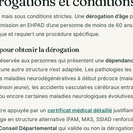
érogations et condition
, mais sous conditions strictes. Une
dérogation d’âge
p
dmission en EHPAD d’une personne de moins de 60 ans
que et requiert une procédure spécifique.
pour obtenir la dérogation
réservée aux personnes qui présentent une
dépendanc
cune autre structure n’est adaptée. Les pathologies le
s maladies neurodégénératives à début précoce (mala
inson jeune), les accidents vasculaires cérébraux entr
 ou encore certaines maladies neurologiques évolutives
tre appuyée par un
certificat médical détaillé
justifian
rge en structure alternative (FAM, MAS, SSIAD renforcé
Conseil Départemental
qui valide ou non la dérogation