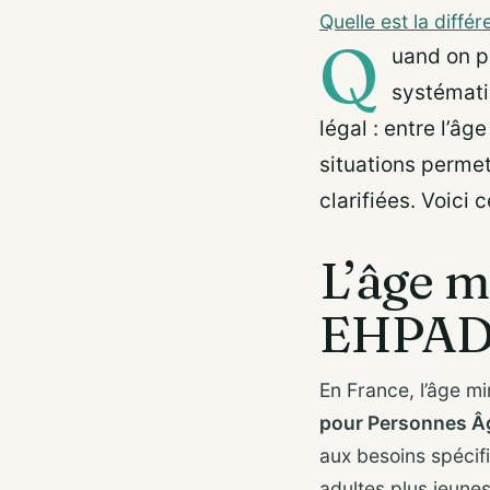
Quelle est la diffé
Q
uand on pa
systémati
légal : entre l’âg
situations permet
clarifiées. Voici 
L’âge m
EHPAD :
En France, l’âge m
pour Personnes Â
aux besoins spécif
adultes plus jeunes