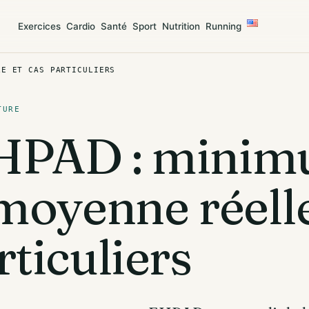
Exercices
Cardio
Santé
Sport
Nutrition
Running
LE ET CAS PARTICULIERS
TURE
HPAD : mini
 moyenne réelle
rticuliers