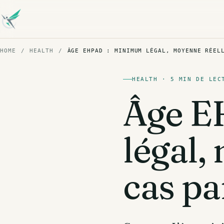
HOME
/
HEALTH
/
ÂGE EHPAD : MINIMUM LÉGAL, MOYENNE RÉEL
HEALTH · 5 MIN DE LEC
Âge E
légal,
cas pa