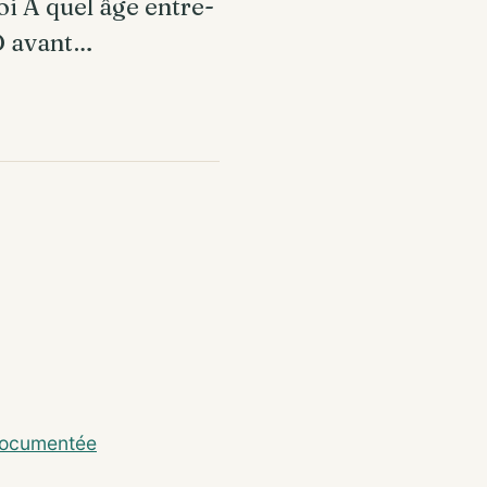
i À quel âge entre-
D avant…
 documentée