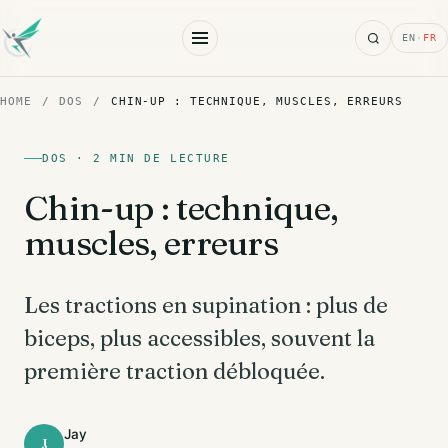
Search
EN
·
FR
HOME
/
DOS
/
CHIN-UP : TECHNIQUE, MUSCLES, ERREURS
DOS · 2 MIN DE LECTURE
Chin-up : technique,
muscles, erreurs
Les tractions en supination : plus de
biceps, plus accessibles, souvent la
première traction débloquée.
Jay
J