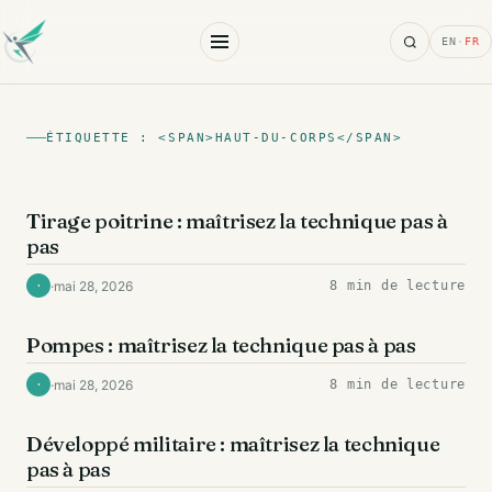
Search
EN
·
FR
ÉTIQUETTE : <SPAN>HAUT-DU-CORPS</SPAN>
DOS
Tirage poitrine : maîtrisez la technique pas à
pas
·
mai 28, 2026
8 min de lecture
·
EXERCICES
Pompes : maîtrisez la technique pas à pas
·
mai 28, 2026
8 min de lecture
·
EXERCICES
Développé militaire : maîtrisez la technique
pas à pas