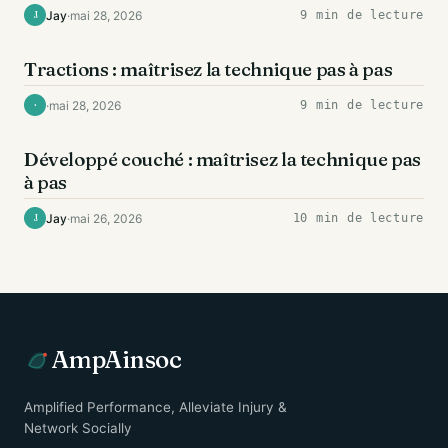
Jay
·
mai 28, 2026
9 min de lecture
J
DOS
Tractions : maîtrisez la technique pas à pas
·
mai 28, 2026
9 min de lecture
·
EXERCICES
Développé couché : maîtrisez la technique pas
à pas
Jay
·
mai 26, 2026
10 min de lecture
J
AmpAinsoc
Amplified Performance, Alleviate Injury &
Network Socially