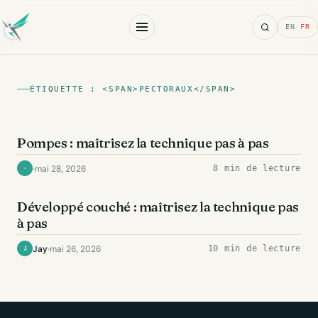
Search
EN
·
FR
ÉTIQUETTE : <SPAN>PECTORAUX</SPAN>
EXERCICES
Pompes : maîtrisez la technique pas à pas
·
mai 28, 2026
8 min de lecture
·
EXERCICES
Développé couché : maîtrisez la technique pas
à pas
Jay
·
mai 26, 2026
10 min de lecture
J