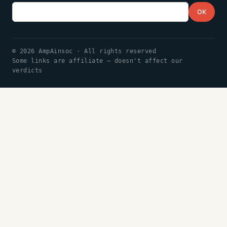
Email
OK
© 2026 AmpAinsoc · All rights reserved
Some links are affiliate — doesn't affect our
verdicts