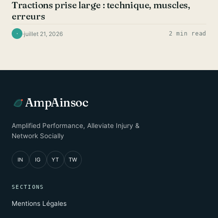
Tractions prise large : technique, muscles,
erreurs
·
juillet 21, 2026
2 min read
·
AmpAinsoc
Amplified Performance, Alleviate Injury &
Network Socially
IN
IG
YT
TW
SECTIONS
Mentions Légales