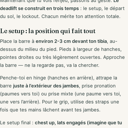
Maintenant que tu vois l’enjeu, passons au geste.
Le
deadlift se construit en trois temps
: le setup, le départ
du sol, le lockout. Chacun mérite ton attention totale.
Le setup : la position qui fait tout
Place la barre à
environ 2-3 cm devant ton tibia
, au-
dessus du milieu du pied. Pieds à largeur de hanches,
pointes droites ou très légèrement ouvertes. Approche
la barre — ne la regarde pas, va la chercher.
Penche-toi en hinge (hanches en arrière), attrape la
barre
juste à l’extérieur des jambes
, prise pronation
(paumes vers toi) ou prise mixte (une paume vers toi,
une vers l’arrière). Pour le grip, utilise des straps une
fois que tes mains lâchent avant tes jambes.
Le setup final :
chest up, lats engagés (imagine que tu